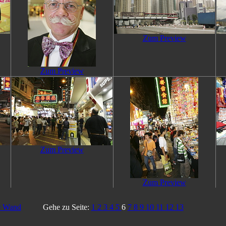
Zum Preview
Zum Preview
Zum Preview
Zum Preview
e Wand
Gehe zu Seite:
1
2
3
4
5
6
7
8
9
10
11
12
13